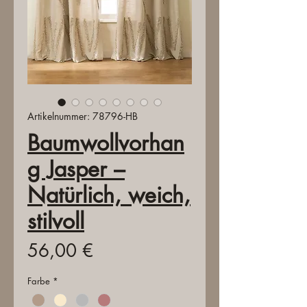
Artikelnummer: 78796-HB
Baumwollvorhan
g Jasper –
Natürlich, weich,
stilvoll
Preis
56,00 €
Farbe
*