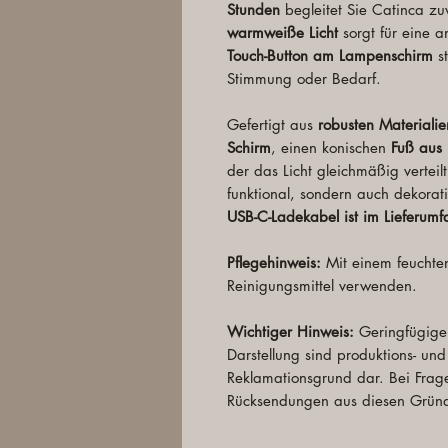
Stunden
begleitet Sie Catinca zu
warmweiße Licht
sorgt für eine 
Touch-Button am Lampenschirm
st
Stimmung oder Bedarf.
Gefertigt aus
robusten Materialie
Schirm
, einen konischen
Fuß aus 
der das Licht gleichmäßig verteil
funktional, sondern auch dekorat
USB-C-Ladekabel ist im Lieferumf
Pflegehinweis:
Mit einem feuchten
Reinigungsmittel verwenden.
Wichtiger Hinweis:
Geringfügige
Darstellung sind produktions- und
Reklamationsgrund dar. Bei Frage
Rücksendungen aus diesen Gründ