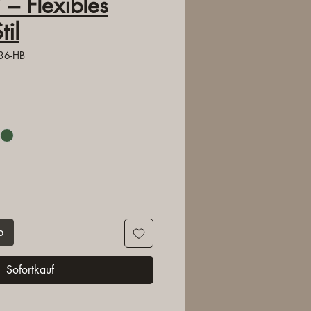
 – Flexibles
til
736-HB
is
b
Sofortkauf