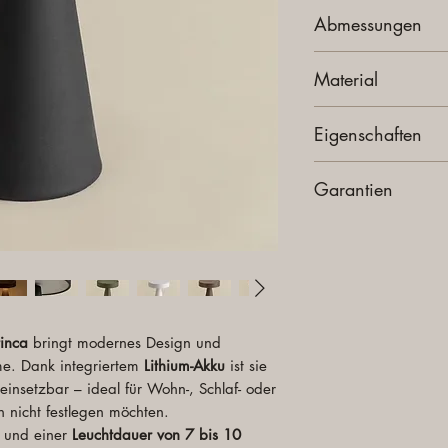
Abmessungen
Höhe:
21 cm
Material
Höhe Lampenschirm
Durchmesser:
Ø13 
Material:
ABS
Messtoleranz (±)
3 
Eigenschaften
Andere Materialien
Gewicht:
0,74 kg
Farbe:
Tiefes Grün O
Garantien
Schutzart IP:
IP54
Benutzung:
Innen u
Prüfprotokoll:
CE & 
Farbe des Lichts:
Wa
Leistung:
2,5W
Lichtstellen:
1
Benötigt Montage:
N
Lichteffizienz:
240/2
tinca
bringt modernes Design und
Collection:
Catinca
ume. Dank integriertem
Lithium-Akku
ist sie
Autonomie:
7 h - 10
nsetzbar – ideal für Wohn-, Schlaf- oder
Batterie:
Li-ion 200
h nicht festlegen möchten.
Ladezeit:
4 h
und einer
Leuchtdauer von 7 bis 10
Einstellbar:
Ja