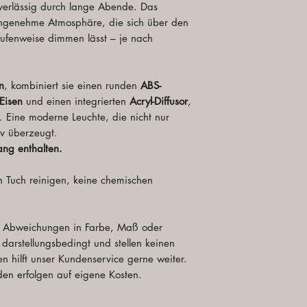
verlässig durch lange Abende. Das
Inklusive LED:
Ja
Intelligent
Ja
angenehme Atmosphäre, die sich über den
Solar
Nein
ufenweise dimmen lässt – je nach
Kabellos
Ja
n
, kombiniert sie einen runden
ABS-
Eisen
und einen integrierten
Acryl-Diffusor
,
t. Eine moderne Leuchte, die nicht nur
iv überzeugt.
ang enthalten.
 Tuch reinigen, keine chemischen
 Abweichungen in Farbe, Maß oder
 darstellungsbedingt und stellen keinen
n hilft unser Kundenservice gerne weiter.
en erfolgen auf eigene Kosten.