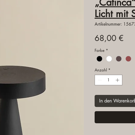
„Catinca“
Licht mit S
Artikelnummer: 156
Pre
68,00 €
Farbe
*
Anzahl
*
In den Warenkor