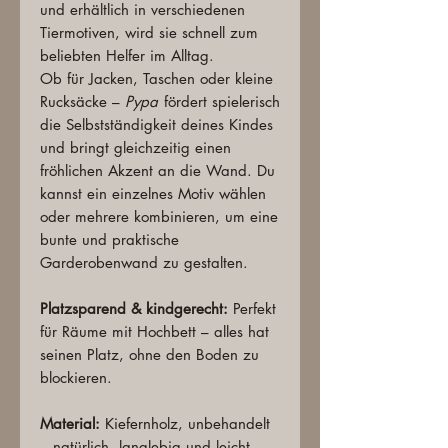
und erhältlich in verschiedenen
Tiermotiven, wird sie schnell zum
beliebten Helfer im Alltag.
Ob für Jacken, Taschen oder kleine
Rucksäcke –
Pypa
fördert spielerisch
die Selbstständigkeit deines Kindes
und bringt gleichzeitig einen
fröhlichen Akzent an die Wand. Du
kannst ein einzelnes Motiv wählen
oder mehrere kombinieren, um eine
bunte und praktische
Garderobenwand zu gestalten.
Platzsparend & kindgerecht:
Perfekt
für Räume mit Hochbett – alles hat
seinen Platz, ohne den Boden zu
blockieren.
Material:
Kiefernholz, unbehandelt
– natürlich, langlebig und leicht