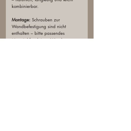
kombinierbar.
Montage:
Schrauben zur
Wandbefestigung sind nicht
enthalten – bitte passendes
Material für deinen Wandtyp
wählen.
Pflege:
Mit einem leicht feuchten
Tuch abwischen, auf chemische
Reiniger verzichten.
Hinweis:
Maße und Farben können
leicht variieren – bei Fragen helfen
wir gern weiter. Rücksendungen aus
optischen Gründen sind nicht
kostenfrei.