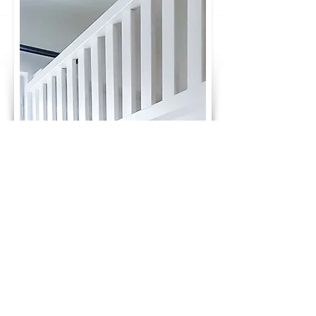
GLÜCKWUNSCH! DU HAST DEN PREIS
DEINES TRAUMBETTES BERECHNET:
1.095 €
ab