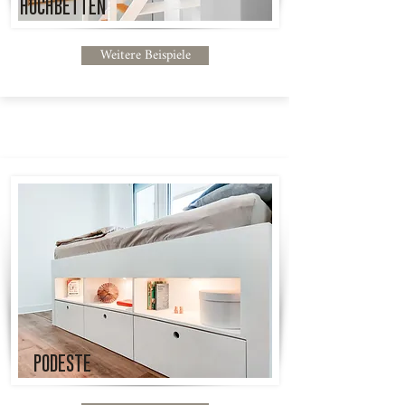
HOCHBETTEN
Weitere Beispiele
PODESTE