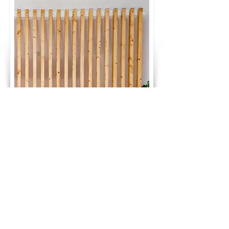
GLÜCKWUNSCH! DU HAST DEN PREIS
DEINES TRAUMBETTES BERECHNET:
1.325 €
ab