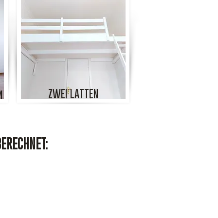
ZWEI LATTEN
m
BERECHNET: