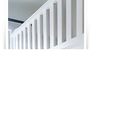
GLÜCKWUNSCH! DU HAST DEN PREIS
DEINES TRAUMBETTES BERECHNET:
1.200 €
ab