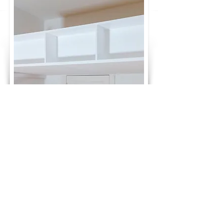
GLÜCKWUNSCH! DU HAST DEN PREIS
DEINES TRAUMBETTES BERECHNET:
1.625 €
ab