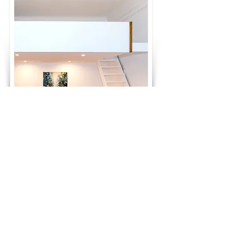
GLÜCKWUNSCH! DU HAST DEN PREIS
DEINES TRAUMBETTES BERECHNET:
1.590 €
ab