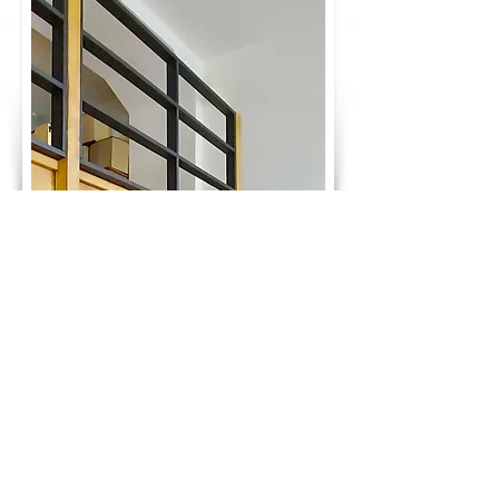
GLÜCKWUNSCH! DU HAST DEN PREIS
DEINES TRAUMBETTES BERECHNET:
2.410 €
ab