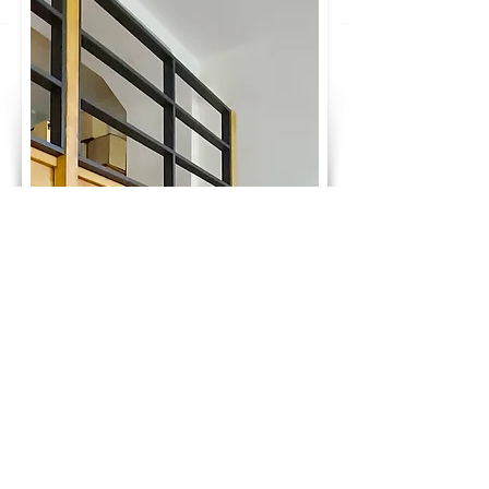
GLÜCKWUNSCH! DU HAST DEN PREIS
DEINES TRAUMBETTES BERECHNET:
1.720 €
ab