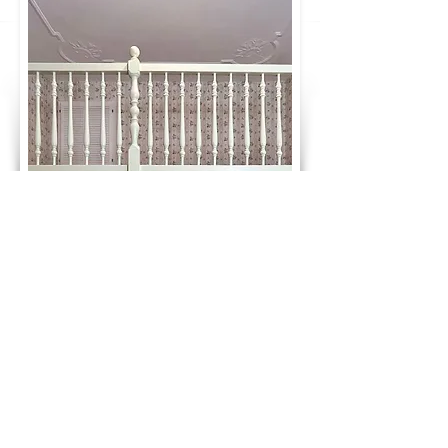
GLÜCKWUNSCH! DU HAST DEN PREIS
DEINES TRAUMBETTES BERECHNET:
1.980 €
ab