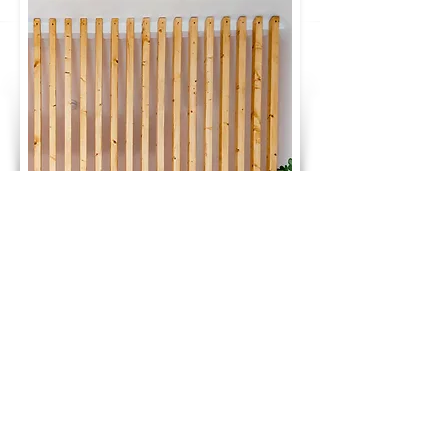
GLÜCKWUNSCH! DU HAST DEN PREIS
DEINES TRAUMBETTES BERECHNET:
1.685 €
ab