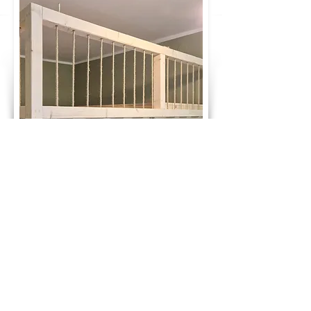
GLÜCKWUNSCH! DU HAST DEN PREIS
DEINES TRAUMBETTES BERECHNET:
1.475 €
ab