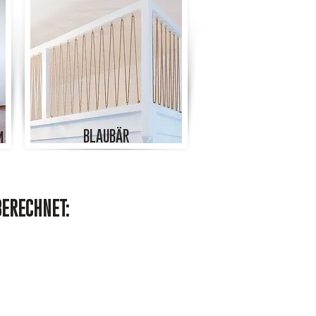
BLAUBÄR
m
BERECHNET: