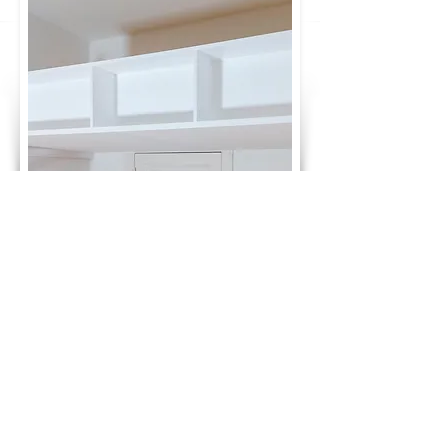
GLÜCKWUNSCH! DU HAST DEN PREIS
DEINES TRAUMBETTES BERECHNET:
1.820 €
ab