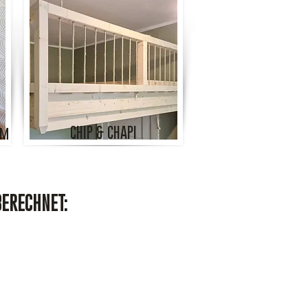
CHIP & CHAPI
cm
BERECHNET: