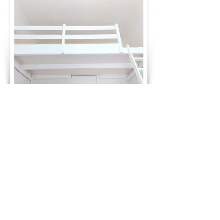
GLÜCKWUNSCH! DU HAST DEN PREIS
DEINES TRAUMBETTES BERECHNET:
1.430 €
ab