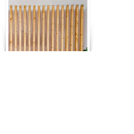
GLÜCKWUNSCH! DU HAST DEN PREIS
DEINES TRAUMBETTES BERECHNET:
2.380 €
ab