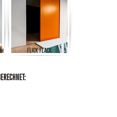
FLICK FLACK
cm
BERECHNET: