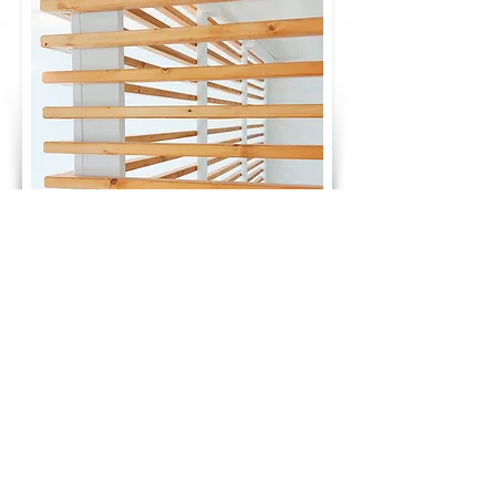
GLÜCKWUNSCH! DU HAST DEN PREIS
DEINES TRAUMBETTES BERECHNET:
2.570 €
ab