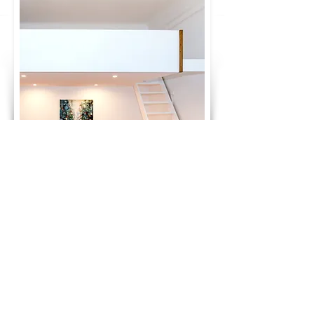
GLÜCKWUNSCH! DU HAST DEN PREIS
DEINES TRAUMBETTES BERECHNET:
2.430 €
ab