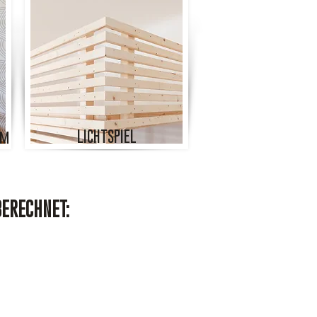
LICHTSPIEL
cm
BERECHNET: