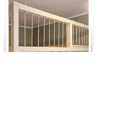
GLÜCKWUNSCH! DU HAST DEN PREIS
DEINES TRAUMBETTES BERECHNET:
2.940 €
ab