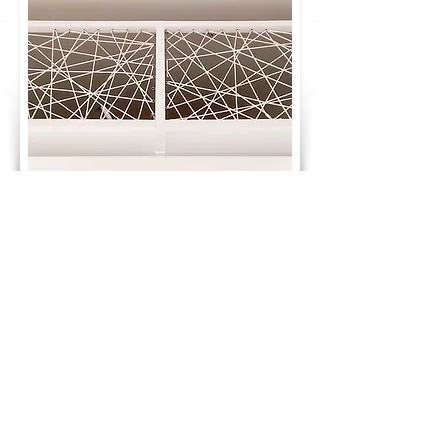
GLÜCKWUNSCH! DU HAST DEN PREIS
DEINES TRAUMBETTES BERECHNET:
2.400 €
ab