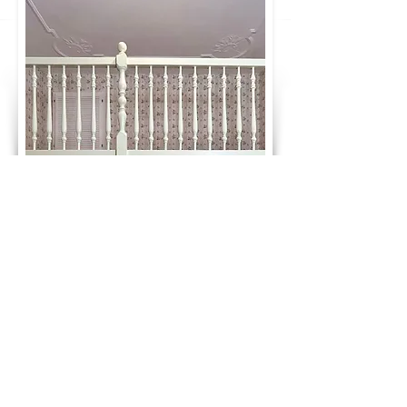
GLÜCKWUNSCH! DU HAST DEN PREIS
DEINES TRAUMBETTES BERECHNET:
1.900 €
ab