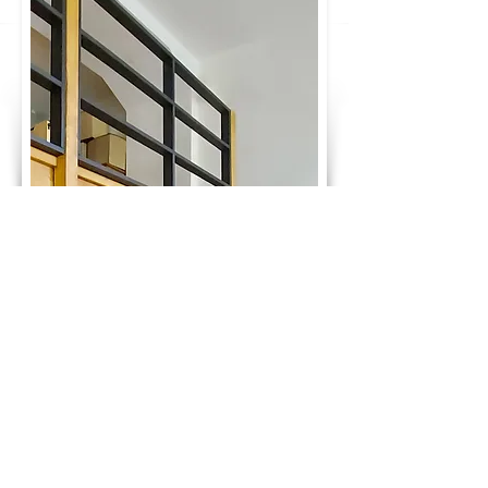
GLÜCKWUNSCH! DU HAST DEN PREIS
DEINES TRAUMBETTES BERECHNET:
1.785 €
ab