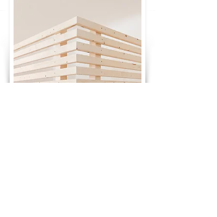
GLÜCKWUNSCH! DU HAST DEN PREIS
DEINES TRAUMBETTES BERECHNET:
2.040 €
ab