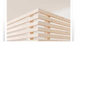
GLÜCKWUNSCH! DU HAST DEN PREIS
DEINES TRAUMBETTES BERECHNET:
2.480 €
ab