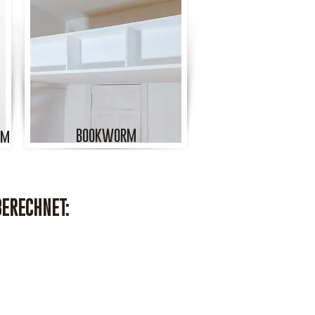
BOOKWORM
cm
BERECHNET: