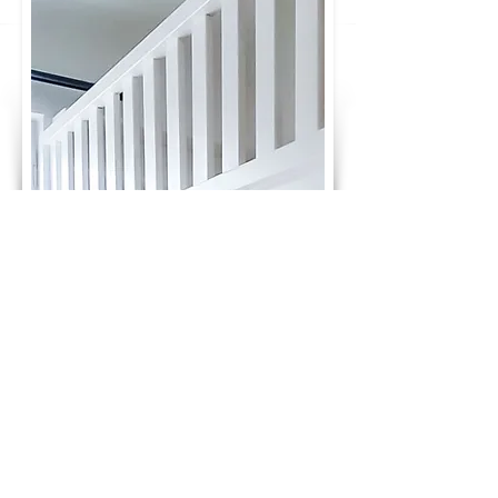
GLÜCKWUNSCH! DU HAST DEN PREIS
DEINES TRAUMBETTES BERECHNET:
2.910 €
ab