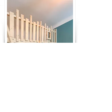
GLÜCKWUNSCH! DU HAST DEN PREIS
DEINES TRAUMBETTES BERECHNET:
2.810 €
ab