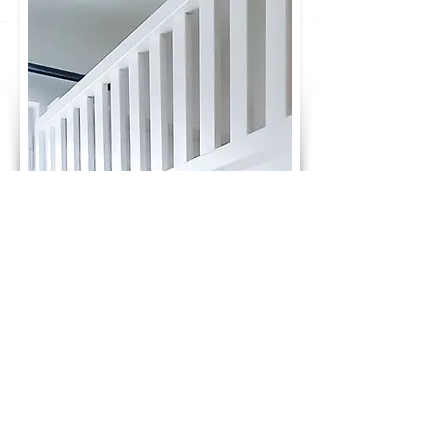
GLÜCKWUNSCH! DU HAST DEN PREIS
DEINES TRAUMBETTES BERECHNET:
3.350 €
ab