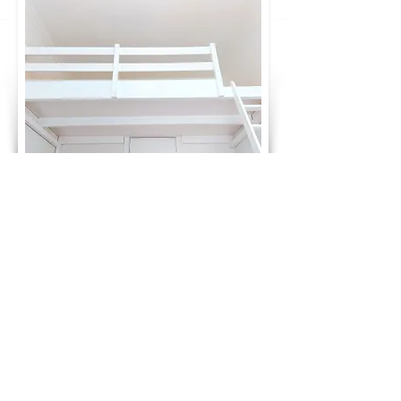
GLÜCKWUNSCH! DU HAST DEN PREIS
DEINES TRAUMBETTES BERECHNET:
3.220 €
ab