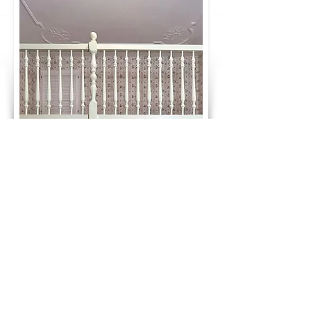
GLÜCKWUNSCH! DU HAST DEN PREIS
DEINES TRAUMBETTES BERECHNET:
2.230 €
ab