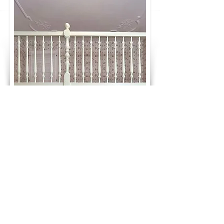
GLÜCKWUNSCH! DU HAST DEN PREIS
DEINES TRAUMBETTES BERECHNET:
2.895 €
ab