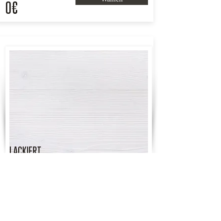
0€
LACKIERT
Ab:
Wählen
670€