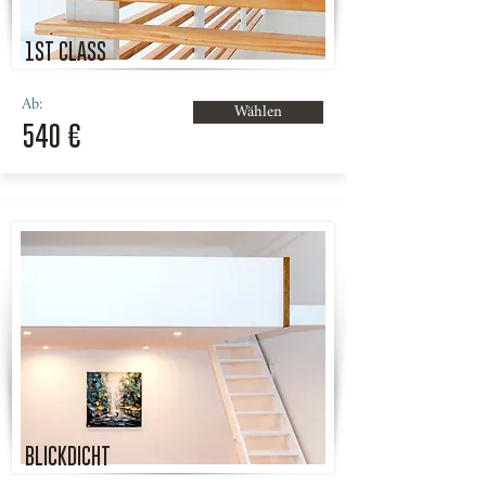
1ST CLASS
Ab:
Wählen
540 €
BLICKDICHT