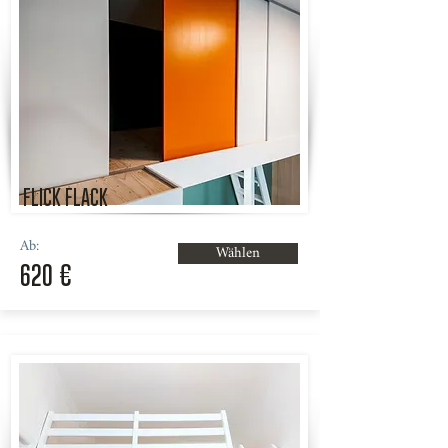
FLICK FLACK
Ab:
Wählen
620 €