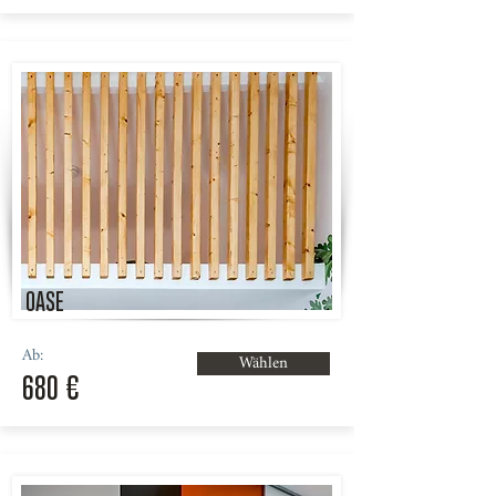
OASE
Ab:
Wählen
680 €