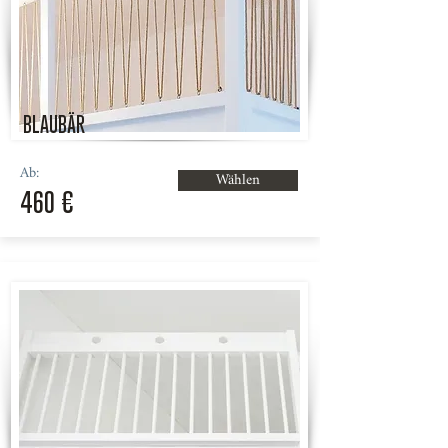
BLAUBÄR
Ab:
Wählen
460 €