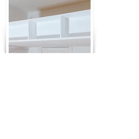
GLÜCKWUNSCH! DU HAST DEN PREIS
DEINES TRAUMBETTES BERECHNET:
1.130 €
ab