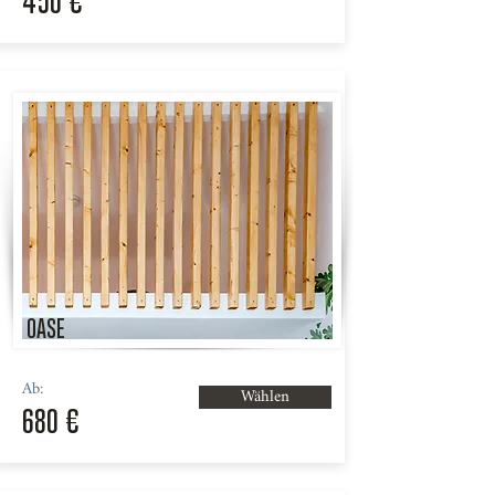
450 €
OASE
Ab:
Wählen
680 €