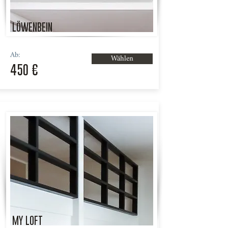
LÖWENBEIN
Ab:
Wählen
450 €
MY LOFT