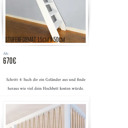
STUFENFORMAT 15cm x 50cm
Ab:
670€
Schritt 4: Such dir ein Geländer aus und finde
heraus wie viel dein Hochbett kosten würde.