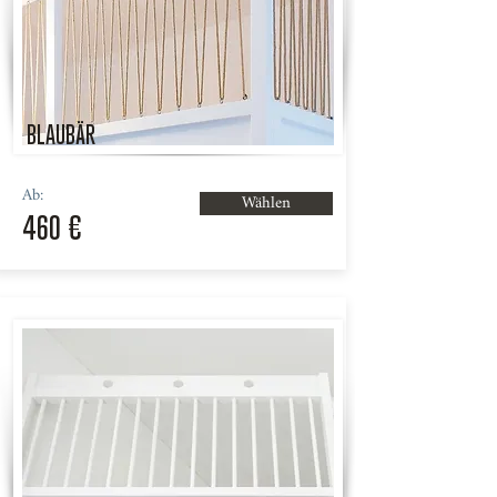
BLAUBÄR
Ab:
Wählen
460 €