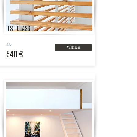
1ST CLASS
Ab:
Wählen
540 €