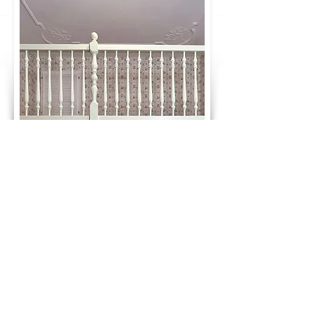
GLÜCKWUNSCH! DU HAST DEN PREIS
DEINES TRAUMBETTES BERECHNET:
1.460 €
ab