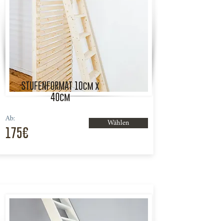
STUFENFORMAT 10cm x
40cm
Ab:
Wählen
175€