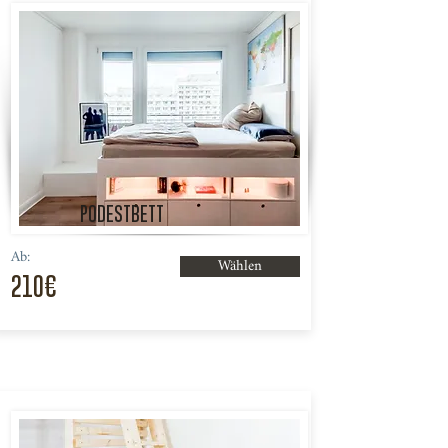
PODESTBETT
Ab:
Wählen
210€