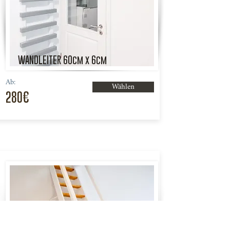
WANDLEITER 60cm x 6cm
Ab:
Wählen
280€